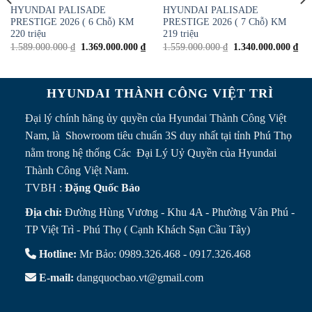
HYUNDAI PALISADE
HYUNDAI PALISADE
Add to
Add to
PRESTIGE 2026 ( 6 Chỗ) KM
PRESTIGE 2026 ( 7 Chỗ) KM
Wishlist
Wishlist
220 triệu
219 triệu
1.589.000.000
₫
1.369.000.000
₫
1.559.000.000
₫
1.340.000.000
₫
HYUNDAI THÀNH CÔNG VIỆT TRÌ
Đại lý chính hãng ủy quyền của Hyundai Thành Công Việt
Nam, là Showroom tiêu chuẩn 3S duy nhất tại tỉnh Phú Thọ
nằm trong hệ thống Các Đại Lý Uỷ Quyền của Hyundai
Thành Công Việt Nam.
TVBH :
Đặng Quốc Bảo
Địa chỉ:
Đường Hùng Vương - Khu 4A - Phường Vân Phú -
TP Việt Trì - Phú Thọ ( Cạnh Khách Sạn Cầu Tây)
Hotline:
Mr Bảo: 0989.326.468 - 0917.326.468
E-mail:
dangquocbao.vt@gmail.com