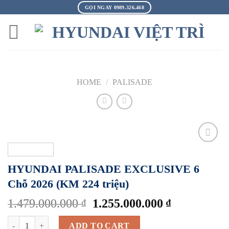
Skip
GỌI NGAY 0989.326.468
to
content
HOME
/
PALISADE
Add to
Wishlist
HYUNDAI PALISADE EXCLUSIVE 6
Chỗ 2026 (KM 224 triệu)
1.479.000.000
1.255.000.000
₫
₫
HYUNDAI PALISADE EXCLUSIVE 6 Chỗ 2026 (KM 224 triệu) quanti
ADD TO CART